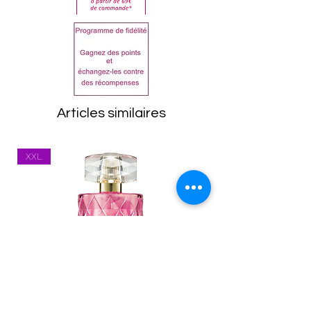
la liste sur le produit reçu
Dans tous les cas, les
avant utilisation.
articles doivent être
Eau de Toilette:
retournés dans leur état
ALCOHOL DENAT., AQUA,
d'origine, emballage
PARFUM, BENZOPHENONE-
compris. Toutes les
3, GLYCERIN,
marchandises seront
POLYGLYCERYL-3
Articles similaires
inspectées à leur retour.
CAPRYLATE, TRIS
Tout article se trouvant
(TETRAMETHYLHYDROXYPIP
XXL
dans un état inapproprié
ERIDINOL) CITRATE, CI
vous sera renvoyé.
47005, CI 14700, CI 60730,
Les frais de port
LIMONENE, LINALOOL,
(expédition et
COUMARIN, CITRONELLOL,
réexpédition) restent à la
CITRAL, GERANIOL.
charge du client. Vous
<1032311-002>
êtes responsable des
marchandises jusqu'à ce
Gel Douche: