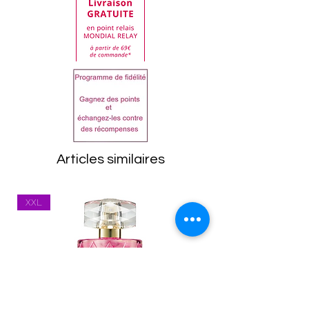
commande. Toute
demande de retour doit
PARTAGER Sur :
être impérativement faite
auprès de notre service
clientèle.
Dans tous les cas, les
articles doivent être
retournés dans leur état
d'origine, emballage
Articles similaires
compris. Toutes les
marchandises seront
XXL
inspectées à leur retour.
Tout article se trouvant
dans un état inapproprié
vous sera renvoyé.
Les frais de port
(expédition et