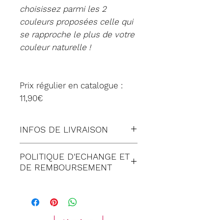
choisissez parmi les 2
couleurs proposées celle qui
se rapproche le plus de votre
couleur naturelle !
Prix régulier en catalogue :
11,90€
INFOS DE LIVRAISON
Tous nos envois sont fait en
POLITIQUE D'ECHANGE ET
suivi:
DE REMBOURSEMENT
Lettre suivie (à Domicile)
Satisfait ou remboursé
Colissimo (à Domicile)
pendant 30 jours suivant
Mondial relay (en Point
réception de votre
Relais)